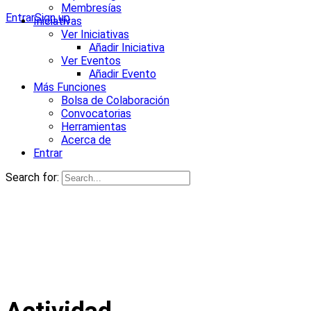
Membresías
Entrar
Sign up
Iniciativas
Ver Iniciativas
Añadir Iniciativa
Ver Eventos
Añadir Evento
Más Funciones
Bolsa de Colaboración
Convocatorias
Herramientas
Acerca de
Entrar
Search for: