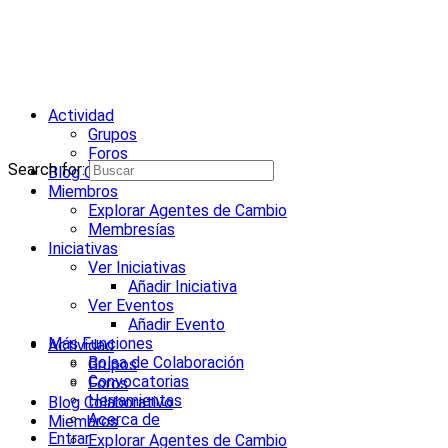
Actividad
Grupos
Foros
Search for:
Blog Colaborativo
Miembros
Explorar Agentes de Cambio
Membresías
Iniciativas
Ver Iniciativas
Añadir Iniciativa
Ver Eventos
Añadir Evento
Más Funciones
Actividad
Bolsa de Colaboración
Grupos
Convocatorias
Foros
Herramientas
Blog Colaborativo
Acerca de
Miembros
Entrar
Explorar Agentes de Cambio