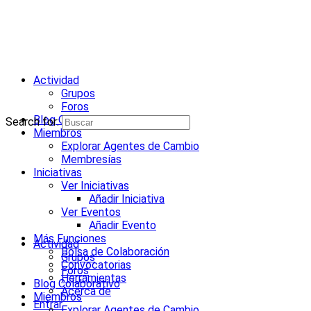
Actividad
Grupos
Foros
Blog Colaborativo
Search for:
Miembros
Explorar Agentes de Cambio
Membresías
Iniciativas
Ver Iniciativas
Añadir Iniciativa
Ver Eventos
Añadir Evento
Más Funciones
Actividad
Bolsa de Colaboración
Grupos
Convocatorias
Foros
Herramientas
Blog Colaborativo
Acerca de
Miembros
Entrar
Explorar Agentes de Cambio