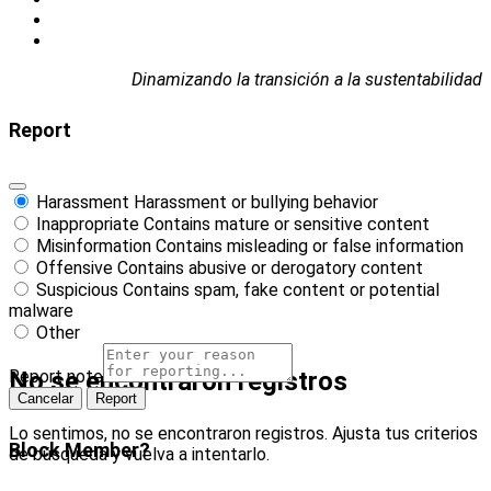
Dinamizando la transición a la sustentabilidad
Report
Harassment
Harassment or bullying behavior
Inappropriate
Contains mature or sensitive content
Misinformation
Contains misleading or false information
Offensive
Contains abusive or derogatory content
Suspicious
Contains spam, fake content or potential
malware
Other
Report note
No se encontraron registros
Report
Lo sentimos, no se encontraron registros. Ajusta tus criterios
Block Member?
de búsqueda y vuelva a intentarlo.