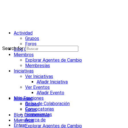
Actividad
Grupos
Foros
Search for:
Blog Colaborativo
Miembros
Explorar Agentes de Cambio
Membresías
Iniciativas
Ver Iniciativas
Añadir Iniciativa
Ver Eventos
Añadir Evento
Más Funciones
Actividad
Bolsa de Colaboración
Grupos
Convocatorias
Foros
Herramientas
Blog Colaborativo
Acerca de
Miembros
Entrar
Explorar Agentes de Cambio