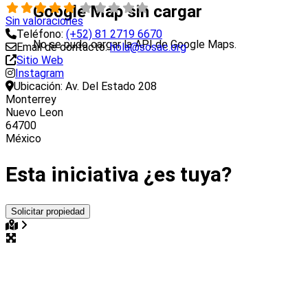
Google Map sin cargar
Sin valoraciones
Teléfono:
(+52) 81 2719 6670
No se pudo cargar la API de Google Maps.
Email de contacto:
hola@sosac.org
Sitio Web
Instagram
Ubicación:
Av. Del Estado 208
Monterrey
Nuevo Leon
64700
México
Esta iniciativa ¿es tuya?
Solicitar propiedad