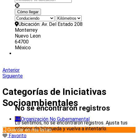
Ubicación:
Av. Del Estado 208
Monterrey
Nuevo Leon
64700
México
Anterior
Siguiente
Categorías de Iniciativas
Socioambientales
No se encontraron registros
Organización No Gubernamental
Lo sentimos, no se encontraron registros. Ajusta tus
criterios de búsqueda y vuelva a intentarlo.
Guardar en mis listas
Favorito